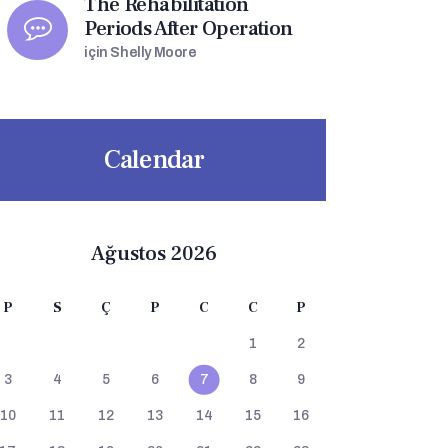
The Rehabilitation
Periods After Operation
için
Shelly Moore
Calendar
Ağustos 2026
P
S
Ç
P
C
C
P
1
2
3
4
5
6
7
8
9
10
11
12
13
14
15
16