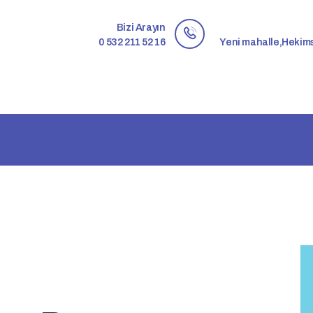
ANASAYFA
Bizi Arayın
HAKKIMDA
0 532 211 52 16
Yeni mahalle,Hekim
JINEKOLOJIK
HASTALIKLAR
ESTETIK TEDAVILER
FOTO GALERI
VIDEO
İLETIŞIM