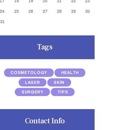
17
18
19
20
21
22
23
24
25
26
27
28
29
30
31
Tags
COSMETOLOGY
HEALTH
LASER
SKIN
SURGERY
TIPS
Contact Info