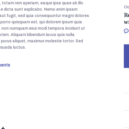
totam rem aperiam, eaque ipsa quae ab illo
Oc
tae dicta sunt explicabo. Nemo enim ipsam
R
 aut fugit, sed quia consequuntur magni dolores
w
 porro quisquam est, qui dolorem ipsum quia
quia non numquam eius modi tempora incidunt ut
tem. Aliquam bibendum lacus quis nulla
 purus aliquet, maximus molestie tortor. Sed
lesuada luctus.
ents