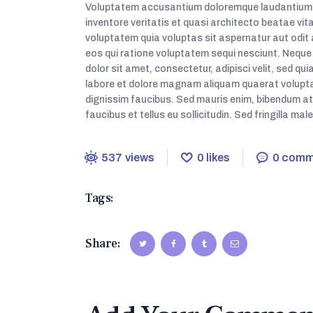
Voluptatem accusantium doloremque laudantium, 
inventore veritatis et quasi architecto beatae vi
voluptatem quia voluptas sit aspernatur aut odit
eos qui ratione voluptatem sequi nesciunt. Neque
dolor sit amet, consectetur, adipisci velit, sed 
labore et dolore magnam aliquam quaerat volupta
dignissim faucibus. Sed mauris enim, bibendum at
faucibus et tellus eu sollicitudin. Sed fringilla ma
537
views
0
likes
0
comm
Tags:
COSMETOLOGY
SKIN
Share: