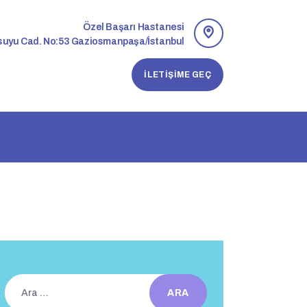
Özel Başarı Hastanesi
suyu Cad. No:53 Gaziosmanpaşa/İstanbul
İLETIŞIME GEÇ
Arama: