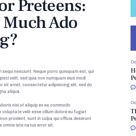
or Preteens:
r Much Ado
ng?
Oc
H
 sequi nesciunt. Neque porro quisquam est, qui
P
pisci velit, sed quia non numquam eius modi
 sit amet, consectetur adipisicing elit, sed do
gna aliqua.
Oc
aboris nisi ut aliquip ex ea commodo
T
n voluptate velit esse cillum dolore eu fugiat
P
non proident, sunt in culpa qui officia deserunt
e omnis iste natus error sit.