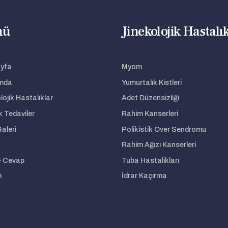
nü
Jinekolojik Hastalı
yfa
Myom
mda
Yumurtalık Kistleri
lojik Hastalıklar
Adet Düzensizliği
k Tedaviler
Rahim Kanserleri
aleri
Polikistik Over Sendromu
Rahim Ağızı Kanserleri
& Cevap
Tuba Hastalıkları
m
İdrar Kaçırma