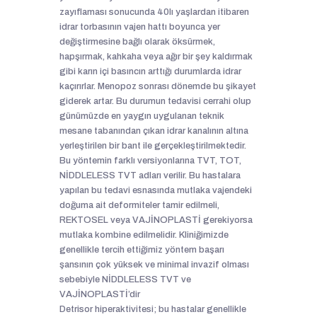
zayıflaması sonucunda 40lı yaşlardan itibaren
idrar torbasının vajen hattı boyunca yer
değiştirmesine bağlı olarak öksürmek,
hapşırmak, kahkaha veya ağır bir şey kaldırmak
gibi karın içi basıncın arttığı durumlarda idrar
kaçırırlar. Menopoz sonrası dönemde bu şikayet
giderek artar. Bu durumun tedavisi cerrahi olup
günümüzde en yaygın uygulanan teknik
mesane tabanından çıkan idrar kanalının altına
yerleştirilen bir bant ile gerçekleştirilmektedir.
Bu yöntemin farklı versiyonlarına TVT, TOT,
NİDDLELESS TVT adları verilir. Bu hastalara
yapılan bu tedavi esnasında mutlaka vajendeki
doğuma ait deformiteler tamir edilmeli,
REKTOSEL veya VAJİNOPLASTİ gerekiyorsa
mutlaka kombine edilmelidir. Kliniğimizde
genellikle tercih ettiğimiz yöntem başarı
şansının çok yüksek ve minimal invazif olması
sebebiyle NİDDLELESS TVT ve
VAJİNOPLASTİ’dir
Detrisor hiperaktivitesi; bu hastalar genellikle