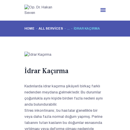
HOME
ALL SERVICES
...
İDRAR KAÇIRMA
ANASAYFA
HAKKIMDA
JINEKOLOJIK
HASTALIKLAR
İdrar Kaçırma
ESTETIK TEDAVILER
FOTO GALERI
VIDEO
Kadınlarda idrar kaçırma şikâyeti birkaç farklı
nedenden meydana gelmektedir. Bu durumlar
İLETIŞIM
çoğunlukla aynı kişide birden fazla nedeni aynı
anda bulundurabilir.
Stres inkontinans; bu hastalar genellikle bir
veya daha fazla normal doğum yapmış. Perine
tabanını tutan kasların bu doğumlar esnasında
yırtılması veya deforme olması nedeniyle