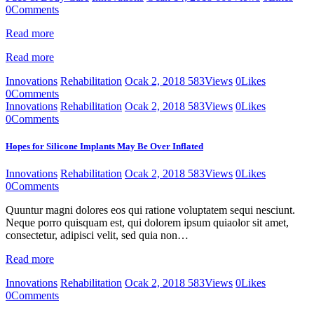
0
Comments
Read more
Read more
Innovations
Rehabilitation
Ocak 2, 2018
583
Views
0
Likes
0
Comments
Innovations
Rehabilitation
Ocak 2, 2018
583
Views
0
Likes
0
Comments
Hopes for Silicone Implants May Be Over Inflated
Innovations
Rehabilitation
Ocak 2, 2018
583
Views
0
Likes
0
Comments
Quuntur magni dolores eos qui ratione voluptatem sequi nesciunt.
Neque porro quisquam est, qui dolorem ipsum quiaolor sit amet,
consectetur, adipisci velit, sed quia non…
Read more
Innovations
Rehabilitation
Ocak 2, 2018
583
Views
0
Likes
0
Comments