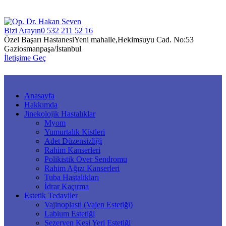
Bizi Arayın
0 532 211 52 16
Özel Başarı Hastanesi
Yeni mahalle,Hekimsuyu Cad. No:53
Gaziosmanpaşa/İstanbul
İletişime Geç
Anasayfa
Hakkımda
Jinekolojik Hastalıklar
Myom
Yumurtalık Kistleri
Adet Düzensizliği
Rahim Kanserleri
Polikistik Over Sendromu
Rahim Ağızı Kanserleri
Tuba Hastalıkları
İdrar Kaçırma
Estetik Tedaviler
Vajinoplasti (Vajen Estetiği)
Labium Estetiği
Sezeryen Kesi Yeri Estetiği