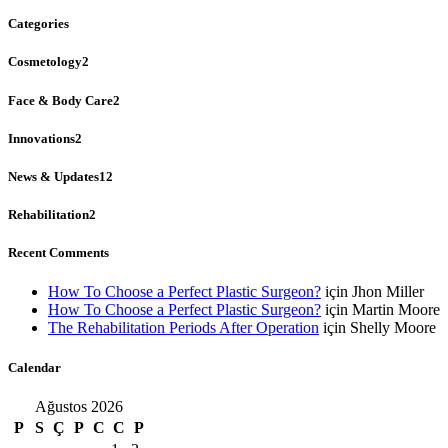
Categories
Cosmetology
2
Face & Body Care
2
Innovations
2
News & Updates
12
Rehabilitation
2
Recent Comments
How To Choose a Perfect Plastic Surgeon?
için
Jhon Miller
How To Choose a Perfect Plastic Surgeon?
için
Martin Moore
The Rehabilitation Periods After Operation
için
Shelly Moore
Calendar
Ağustos 2026
P
S
Ç
P
C
C
P