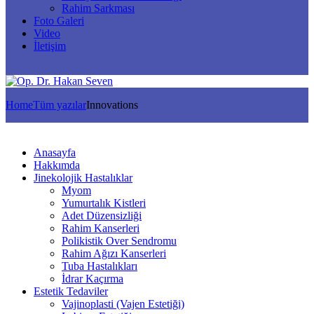
Rahim Sarkması
Foto Galeri
Video
İletişim
Home
Tüm yazılar
Innovations
Anasayfa
Hakkımda
Jinekolojik Hastalıklar
Myom
Yumurtalık Kistleri
Adet Düzensizliği
Rahim Kanserleri
Polikistik Over Sendromu
Rahim Ağızı Kanserleri
Tuba Hastalıkları
İdrar Kaçırma
Estetik Tedaviler
Vajinoplasti (Vajen Estetiği)