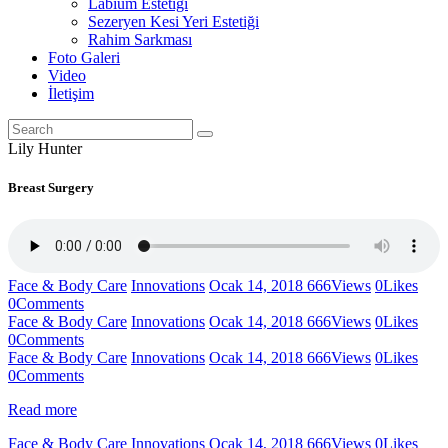
Labium Estetiği
Sezeryen Kesi Yeri Estetiği
Rahim Sarkması
Foto Galeri
Video
İletişim
Lily Hunter
Breast Surgery
Face & Body Care
Innovations
Ocak 14, 2018
666
Views
0
Likes
0
Comments
Face & Body Care
Innovations
Ocak 14, 2018
666
Views
0
Likes
0
Comments
Face & Body Care
Innovations
Ocak 14, 2018
666
Views
0
Likes
0
Comments
Read more
Face & Body Care
Innovations
Ocak 14, 2018
666
Views
0
Likes