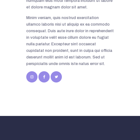
numquam eius modi tempora incidunt ut labore
et dolore magnam dolor sit amet.
Minim veniam, quis nostrud exercitation
ullamco laboris nisi ut aliquip ex ea commodo
consequat. Duis aute irure dolor in reprehenderit
in voluptate velit esse cillum dolore eu fugiat
nulla pariatur. Excepteur sint occaecat
cupidatat non proident, sunt in culpa qui officia
deserunt mollit anim id est laborum. Sed ut
perspiciatis unde omnis iste natus error sit.