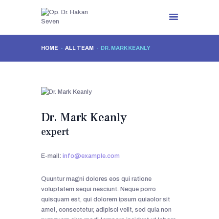
HOME
ALL TEAM
DR. MARK KEANLY
ANASAYFA
HAKKIMDA
JINEKOLOJIK
HASTALIKLAR
Dr. Mark Keanly
ESTETIK TEDAVILER
expert
FOTO GALERI
VIDEO
E-mail:
info@example.com
İLETIŞIM
Quuntur magni dolores eos qui ratione
voluptatem sequi nesciunt. Neque porro
quisquam est, qui dolorem ipsum quiaolor sit
amet, consectetur, adipisci velit, sed quia non